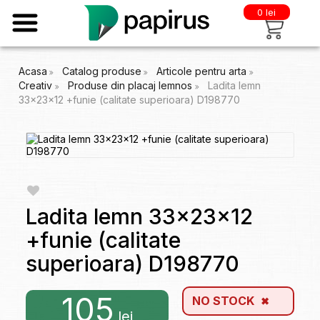
0 lei
Acasa
Catalog produse
Articole pentru arta
Creativ
Produse din placaj lemnos
Ladita lemn
33x23x12 +funie (calitate superioara) D198770
Ladita lemn 33x23x12
+funie (calitate
superioara) D198770
105
NO STOCK
lei