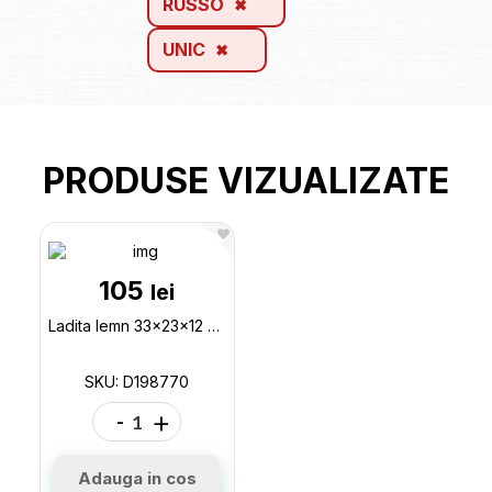
RUSSO
UNIC
PRODUSE VIZUALIZATE
105
lei
Ladita lemn 33x23x12 +funie (calitate superioara) D198770
SKU: D198770
-
+
Adauga in cos