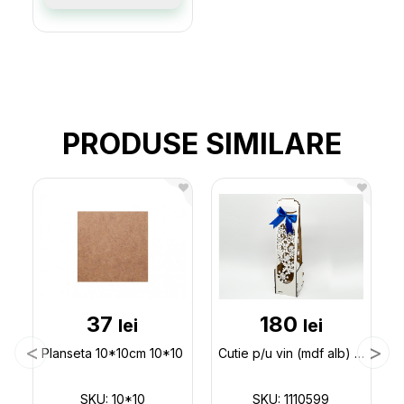
PRODUSE SIMILARE
37
180
lei
lei
Planseta 10*10cm 10*10
Cutie p/u vin (mdf alb) 1 sticla cu fulgi 1110599
SKU: 10*10
SKU: 1110599