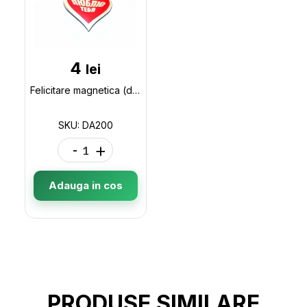
4
lei
Felicitare magnetica (diverse) DA200
SKU: DA200
-
+
Adauga in cos
PRODUSE SIMILARE