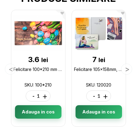
3.6
7
lei
lei
Felicitare 100*210 mm 100*210
Felicitare 105x158mm, dubla,diverse desene 120020
SKU: 100*210
SKU: 120020
-
+
-
+
Adauga in cos
Adauga in cos