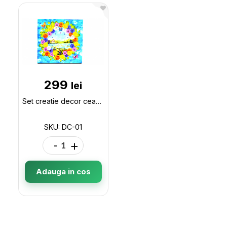
299
lei
Set creatie decor ceas DC-01
SKU: DC-01
-
+
Adauga in cos