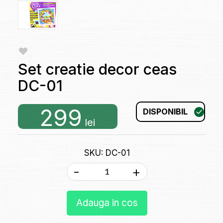
Set creatie decor ceas
DC-01
299
DISPONIBIL
lei
SKU: DC-01
-
+
Adauga in cos