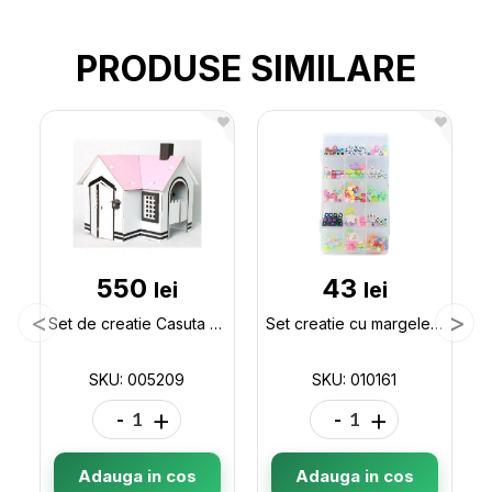
PRODUSE SIMILARE
550
43
lei
lei
Set de creatie Casuta din carton (jucarie) 005209
Set creatie cu margele ML9-6 dreptunghiulara 010161
SKU: 005209
SKU: 010161
-
+
-
+
Adauga in cos
Adauga in cos