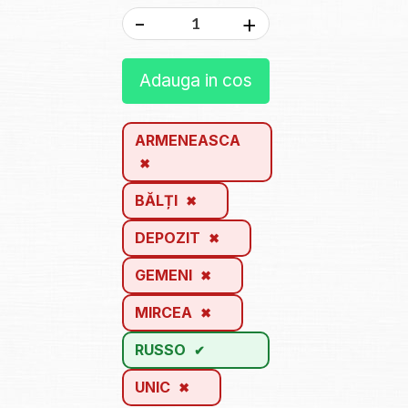
-
+
Adauga in cos
ARMENEASCA
BĂLȚI
DEPOZIT
GEMENI
MIRCEA
RUSSO
UNIC