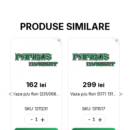
PRODUSE SIMILARE
162
299
lei
lei
Vaza p/u flori (231/068) 1211231
Vaza p/u flori (517) 1311517
SKU: 1211231
SKU: 1311517
-
+
-
+