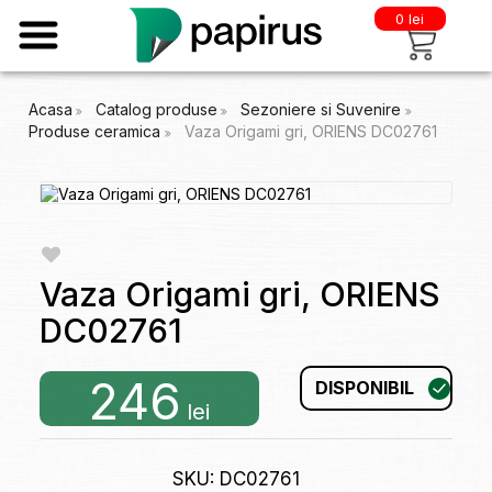
0 lei
Acasa
Catalog produse
Sezoniere si Suvenire
Produse ceramica
Vaza Origami gri, ORIENS DC02761
Vaza Origami gri, ORIENS
DC02761
246
DISPONIBIL
lei
SKU: DC02761