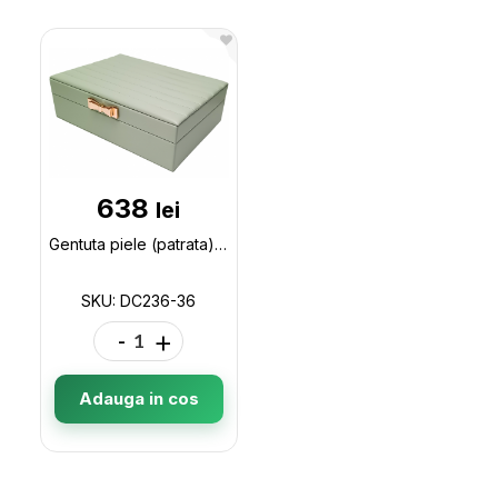
638
lei
Gentuta piele (patrata) 24x17x7.5 DC236-36
SKU: DC236-36
-
+
Adauga in cos