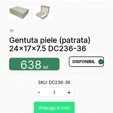
Gentuta piele (patrata)
24x17x7.5 DC236-36
638
DISPONIBIL
lei
SKU: DC236-36
-
+
Adauga in cos