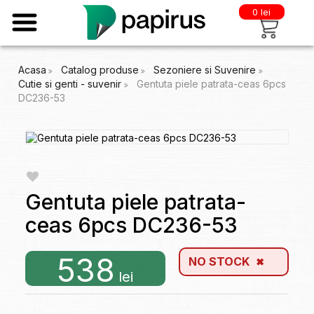
0 lei
Acasa
Catalog produse
Sezoniere si Suvenire
Cutie si genti - suvenir
Gentuta piele patrata-ceas 6pcs
DC236-53
Gentuta piele patrata-
ceas 6pcs DC236-53
538
NO STOCK
lei