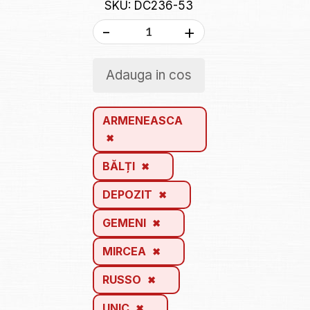
SKU: DC236-53
-
+
Adauga in cos
ARMENEASCA
BĂLȚI
DEPOZIT
GEMENI
MIRCEA
RUSSO
UNIC