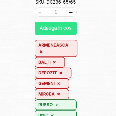
SKU: DC236-65/65
-
+
Adauga in cos
ARMENEASCA
BĂLȚI
DEPOZIT
GEMENI
MIRCEA
RUSSO
UNIC