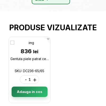
PRODUSE VIZUALIZATE
836
lei
Gentuta piele patrat ceas (25x25x8) DC236-65/65
SKU: DC236-65/65
-
+
Adauga in cos