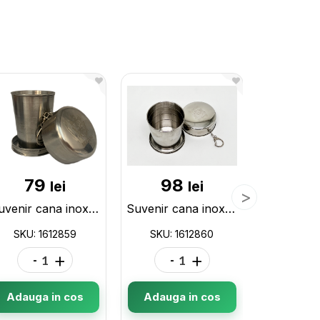
79
98
28
lei
lei
Suvenir cana inox Moldova mijlociu 1612859
Suvenir cana inox Moldova mare 1612860
SKU: 1612859
SKU: 1612860
SKU: 1
-
+
-
+
-
Adauga in cos
Adauga in cos
Adauga