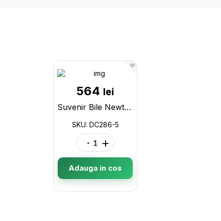
564
lei
Suvenir Bile Newton 286-5 DC286-5
SKU: DC286-5
-
+
Adauga in cos