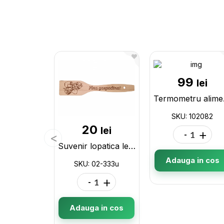
99
lei
Termom
SKU: 102082
20
lei
-
+
Suvenir lopatica lemn de bucatarie 30cm 02-333u
Adauga in cos
SKU: 02-333u
-
+
Adauga in cos