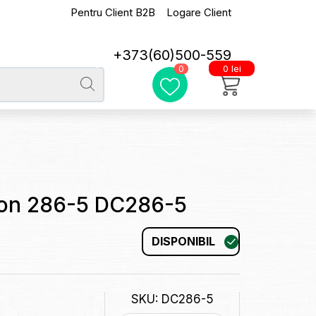
Pentru Client B2B
Logare Client
+373(60)500-559
0 lei
0
ton 286-5 DC286-5
DISPONIBIL
SKU: DC286-5