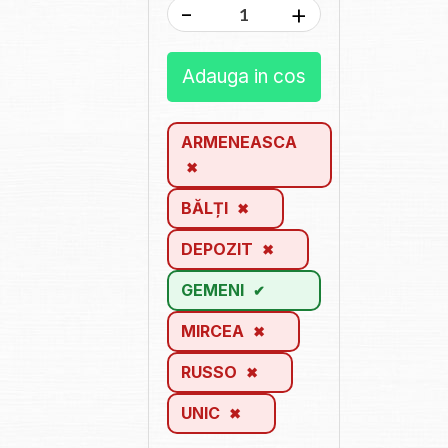
-
+
Adauga in cos
ARMENEASCA
BĂLȚI
DEPOZIT
GEMENI
MIRCEA
RUSSO
UNIC