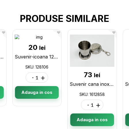
PRODUSE SIMILARE
20
lei
etru alimentar (102082) forma pix 102082
Suvenir-icoana 128106
SKU: 128106
73
lei
-
+
Suvenir cana inox Moldova 1612858
Adauga in cos
SKU: 1612858
-
+
Adauga in cos