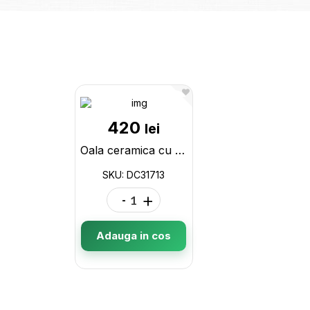
420
lei
Oala ceramica cu miner 5L DC31713
SKU: DC31713
-
+
Adauga in cos