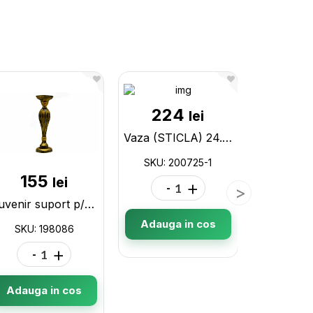
224
lei
Vaza (STICLA) 24.5 cm, 15.5 cm, DC04729 200725-1
SKU: 200725-1
155
25
lei
-
+
Suvenir suport p/u lumanare 34cm 198086
Adauga in cos
SKU: 198086
SKU: 2
-
+
-
Adauga in cos
Adauga