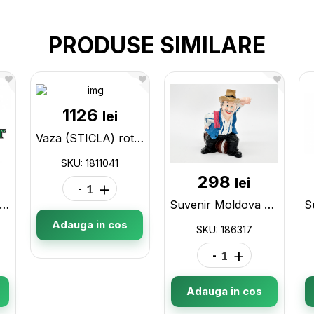
PRODUSE SIMILARE
1126
lei
Vaza (STICLA) rotunda 1811041
SKU: 1811041
298
lei
-
+
aza p/u flori (517) 1311517
Suvenir Moldova Barbat+suport pahar 186317
Adauga in cos
SKU: 186317
-
+
Adauga in cos