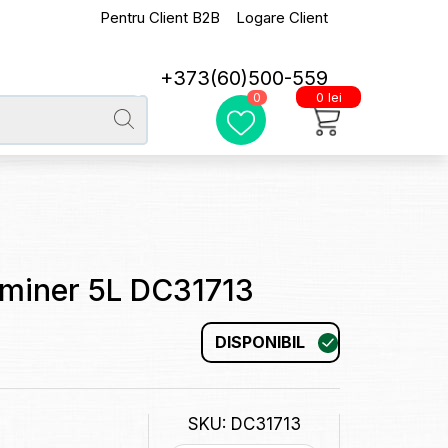
Pentru Client B2B
Logare Client
+373(60)500-559
0 lei
0
 miner 5L DC31713
DISPONIBIL
SKU: DC31713