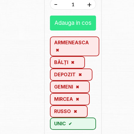
-
+
Adauga in cos
ARMENEASCA
BĂLȚI
DEPOZIT
GEMENI
MIRCEA
RUSSO
UNIC