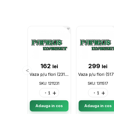
162
299
lei
lei
Vaza p/u flori (231/068) 1211231
V
SKU: 1211231
SKU: 1311517
-
+
-
+
Adauga in cos
Adauga in cos