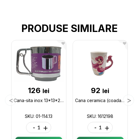
PRODUSE SIMILARE
126
92
lei
lei
Cana-sita inox 13*13*2cm 01-114.13
Cana ceramica (coada de peste) 1612198
SKU: 01-114.13
SKU: 1612198
-
+
-
+