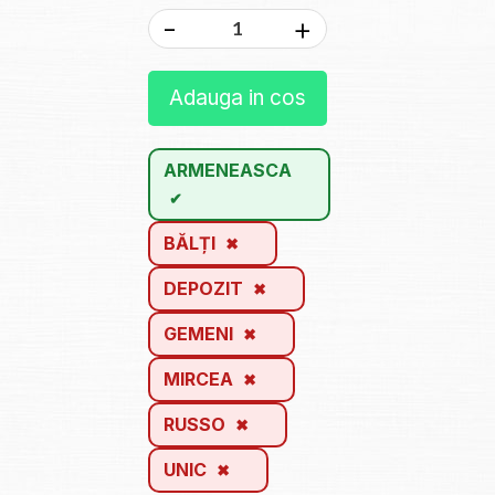
-
+
Adauga in cos
ARMENEASCA
BĂLȚI
DEPOZIT
GEMENI
MIRCEA
RUSSO
UNIC