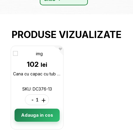
PRODUSE VIZUALIZATE
102
lei
Cana cu capac cu tub de sticla AN DC376-13
SKU: DC376-13
-
+
Adauga in cos