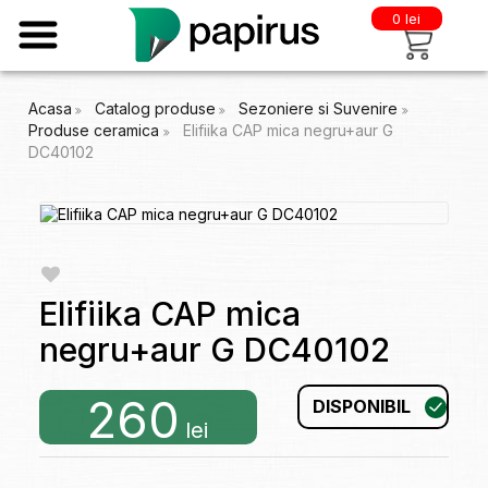
0 lei
Acasa
Catalog produse
Sezoniere si Suvenire
Produse ceramica
Elifiika CAP mica negru+aur G
DC40102
Elifiika CAP mica
negru+aur G DC40102
260
DISPONIBIL
lei