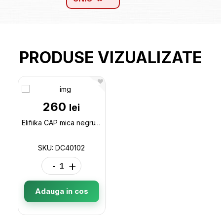
PRODUSE VIZUALIZATE
260
lei
Elifiika CAP mica negru+aur G DC40102
SKU: DC40102
-
+
Adauga in cos