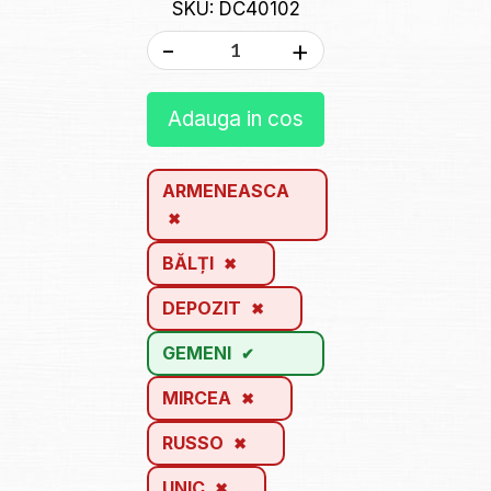
SKU: DC40102
-
+
Adauga in cos
ARMENEASCA
BĂLȚI
DEPOZIT
GEMENI
MIRCEA
RUSSO
UNIC