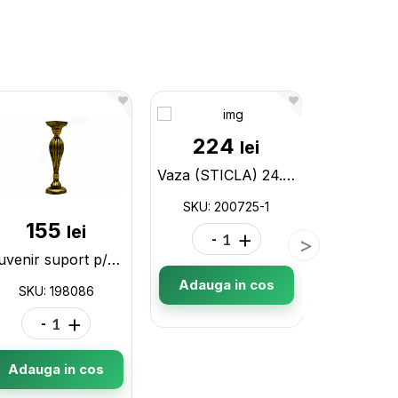
224
lei
Vaza (STICLA) 24.5 cm, 15.5 cm, DC04729 200725-1
SKU: 200725-1
155
25
lei
-
+
Suvenir suport p/u lumanare 34cm 198086
Adauga in cos
SKU: 198086
SKU: 2
-
+
-
Adauga in cos
Adauga