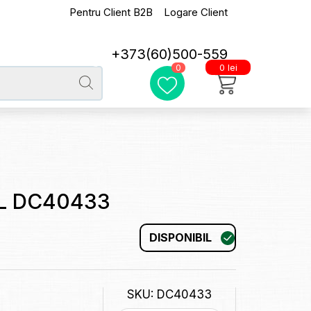
Pentru Client B2B
Logare Client
+373(60)500-559
0 lei
0
8L DC40433
DISPONIBIL
SKU: DC40433