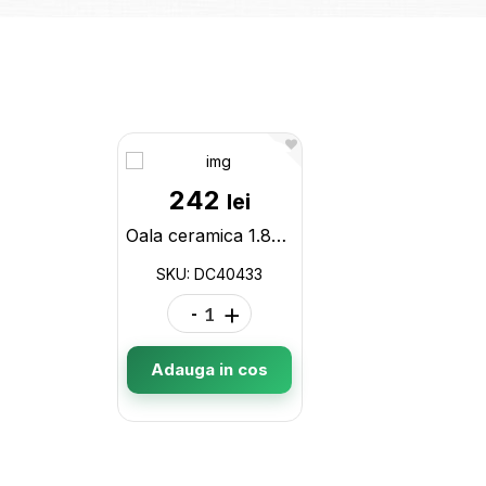
242
lei
Oala ceramica 1.8L DC40433
SKU: DC40433
-
+
Adauga in cos