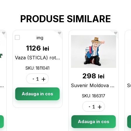
PRODUSE SIMILARE
1126
lei
Vaza (STICLA) rotunda 1811041
SKU: 1811041
298
lei
-
+
aza p/u flori (517) 1311517
Suvenir Moldova Barbat+suport pahar 186317
Adauga in cos
SKU: 186317
-
+
Adauga in cos