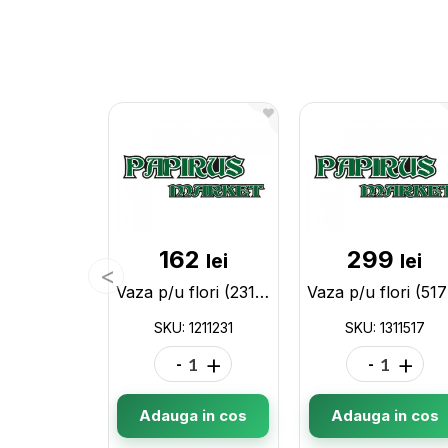
162
299
lei
lei
Vaza p/u flori (231/068) 1211231
V
SKU: 1211231
SKU: 1311517
-
+
-
+
Adauga in cos
Adauga in cos