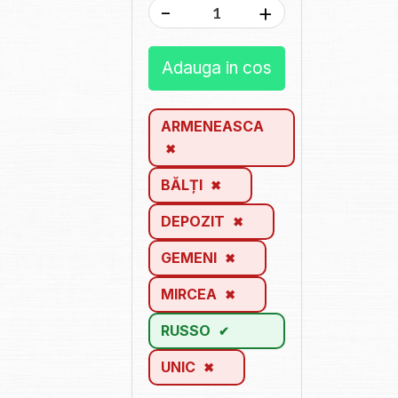
-
+
Adauga in cos
ARMENEASCA
BĂLȚI
DEPOZIT
GEMENI
MIRCEA
RUSSO
UNIC