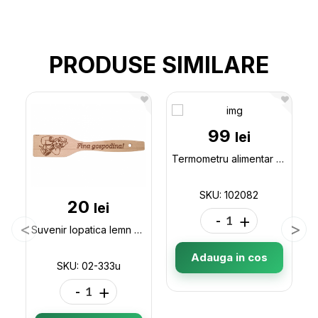
PRODUSE SIMILARE
99
lei
Termometru alimentar (102082) forma pix 102082
SKU: 102082
20
lei
-
+
Suvenir lopatica lemn de bucatarie 30cm 02-333u
Adauga in cos
SKU: 02-333u
-
+