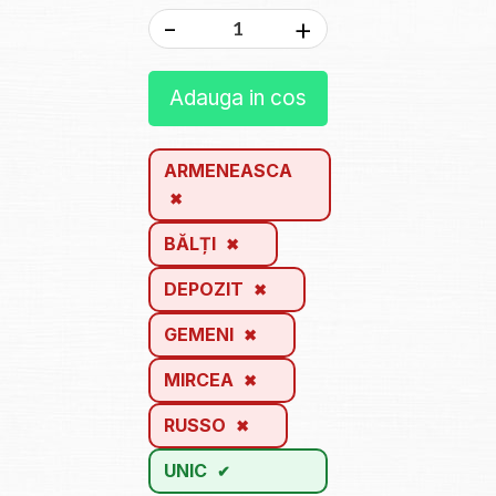
-
+
Adauga in cos
ARMENEASCA
BĂLȚI
DEPOZIT
GEMENI
MIRCEA
RUSSO
UNIC