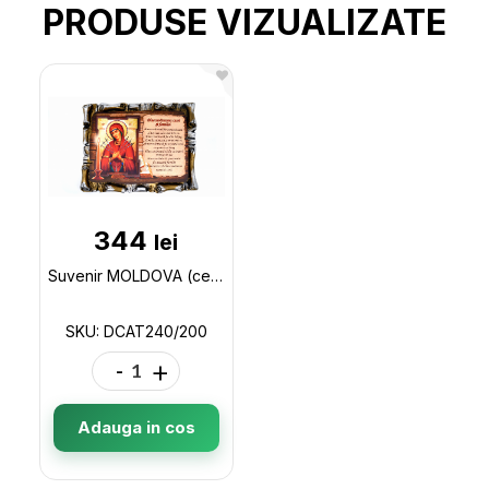
PRODUSE VIZUALIZATE
344
lei
Suvenir MOLDOVA (ceramica)AT240/200 DCAT240/200
SKU: DCAT240/200
-
+
Adauga in cos