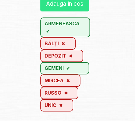
Adauga in cos
ARMENEASCA
BĂLȚI
DEPOZIT
GEMENI
MIRCEA
RUSSO
UNIC