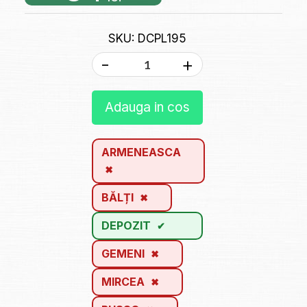
SKU: DCPL195
-
+
Adauga in cos
ARMENEASCA
BĂLȚI
DEPOZIT
GEMENI
MIRCEA