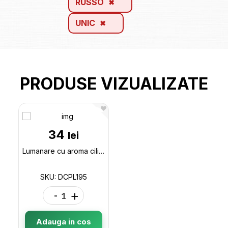
RUSSO
UNIC
PRODUSE VIZUALIZATE
34
lei
Lumanare cu aroma cilindru 40*70mm. tropical DCPL195
SKU: DCPL195
-
+
Adauga in cos