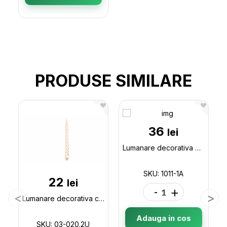
PRODUSE SIMILARE
36
lei
Lumanare decorativa Chrismas 1011-1A
SKU: 1011-1A
22
lei
-
+
Lumanare decorativa cosita-perlata color,26cm 03-020.2U
Adauga in cos
SKU: 03-020.2U