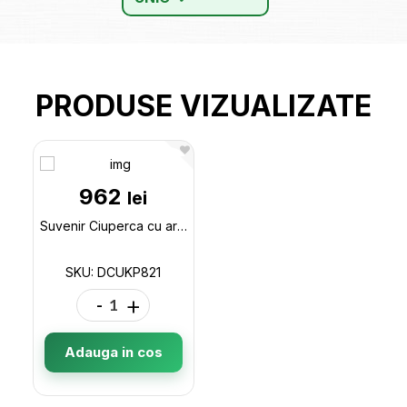
PRODUSE VIZUALIZATE
962
lei
Suvenir Ciuperca cu arici DCUKP821
SKU: DCUKP821
-
+
Adauga in cos