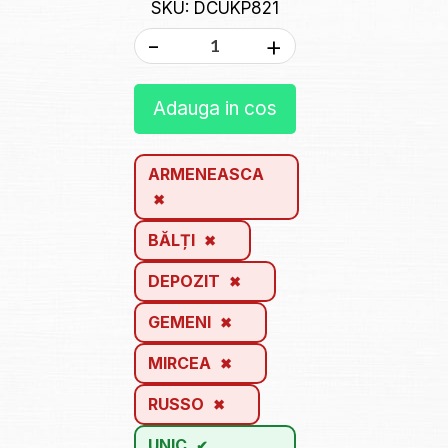
SKU: DCUKP821
-
+
Adauga in cos
ARMENEASCA
BĂLȚI
DEPOZIT
GEMENI
MIRCEA
RUSSO
UNIC