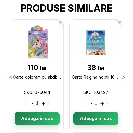
PRODUSE SIMILARE
110
38
lei
lei
Carte coloram cu abtibilduri Unicorn (ML21-3) 075044
Carte Regina noptii 103497
SKU: 075044
SKU: 103497
-
+
-
+
Adauga in cos
Adauga in cos