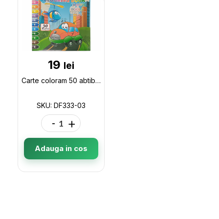
19
lei
Carte coloram 50 abtibilduri ML2-8 DF333-03
SKU: DF333-03
-
+
Adauga in cos