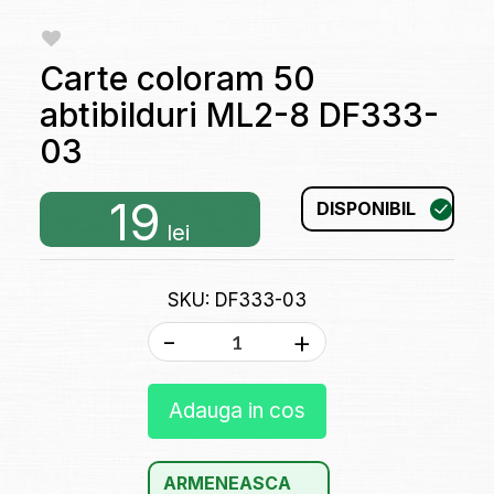
Carte coloram 50
abtibilduri ML2-8 DF333-
03
19
DISPONIBIL
lei
SKU: DF333-03
-
+
Adauga in cos
ARMENEASCA