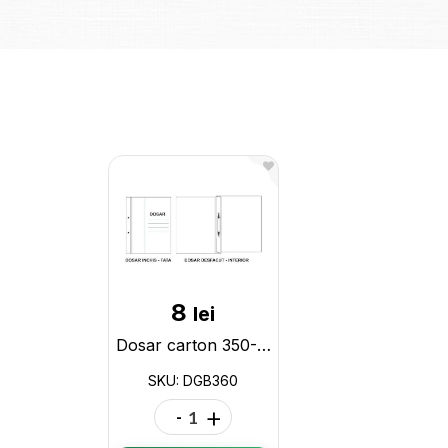
8
lei
Dosar carton 350-360gr, cu sina metalica DGB360
SKU: DGB360
-
+