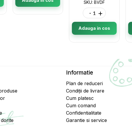
Adauga in cos
SKU: BVDF
-
+
Adauga in cos
Informatie
Plan de reduceri
 produse
Condiții de livrare
tor
Cum platesc
Cum comand
e
Confidentialitate
dorite
Garantie si service