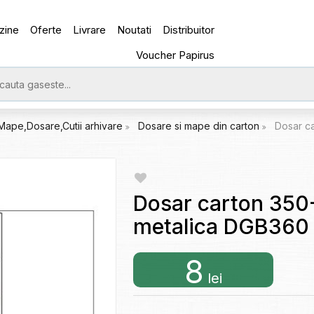
zine
Oferte
Livrare
Noutati
Distribuitor
Voucher Papirus
Mape,Dosare,Cutii arhivare
Dosare si mape din carton
Dosar ca
Dosar carton 350-
metalica DGB360
8
lei