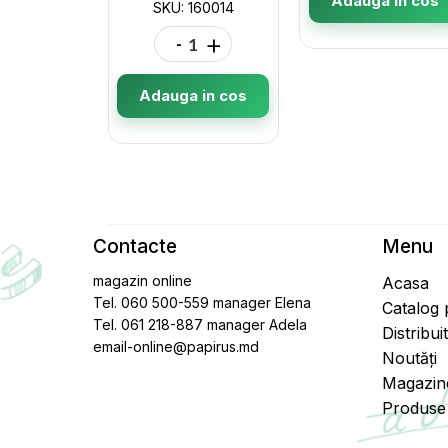
Adauga in cos
SKU: 160014
-
+
Adauga in cos
Contacte
Menu
magazin online
Acasa
Tel. 060 500-559 manager Elena
Catalog
Tel. 061 218-887 manager Adela
Distribui
email-online@papirus.md
Noutăți
Magazin
Produse 