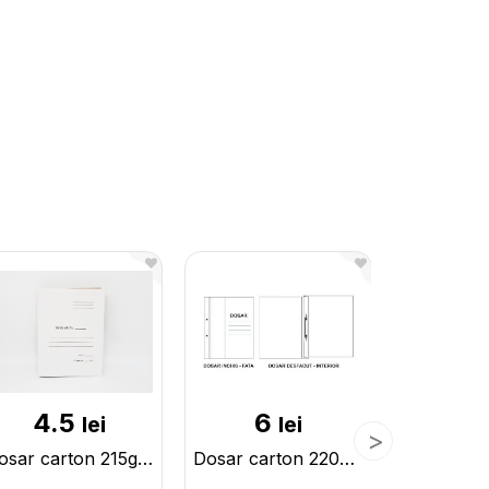
4.5
6
6
lei
lei
Dosar carton 215gr, fara sina metalica BVDF215
Dosar carton 220gr, cu sina metalica DGB220