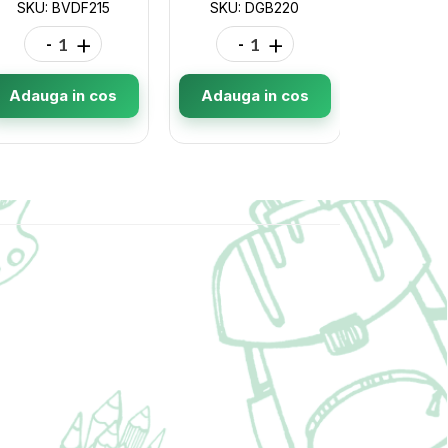
SKU: BVDF215
SKU: DGB220
SKU: 
-
+
-
+
-
Adauga in cos
Adauga in cos
Adauga