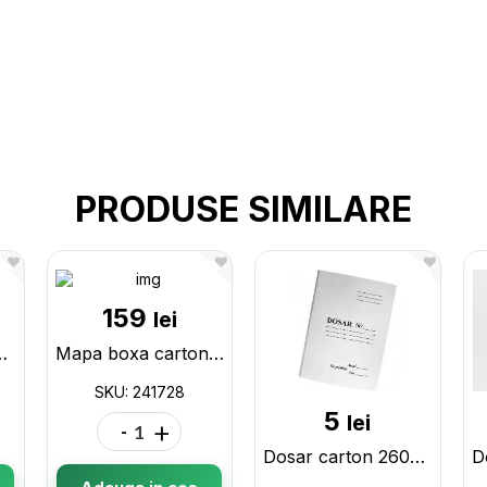
PRODUSE SIMILARE
159
lei
345gr Nude 204838
Mapa boxa carton din bunvenil, cotor 12 cm 241728
SKU: 241728
5
lei
-
+
Dosar carton 260gr, fara sina metalica BVDF