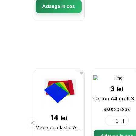
Adauga in cos
3
lei
Carton A4 craft 
SKU: 204838
14
lei
-
+
Mapa cu elastic A4 (carton plastificat)(ML16-17/33-2) 160014