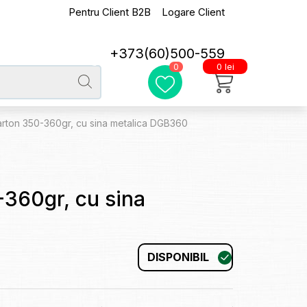
Pentru Client B2B
Logare Client
+373(60)500-559
0 lei
0
rton 350-360gr, cu sina metalica DGB360
360gr, cu sina
DISPONIBIL