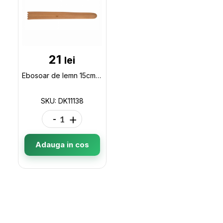
21
lei
Ebosoar de lemn 15cm DK11138
SKU: DK11138
-
+
Adauga in cos