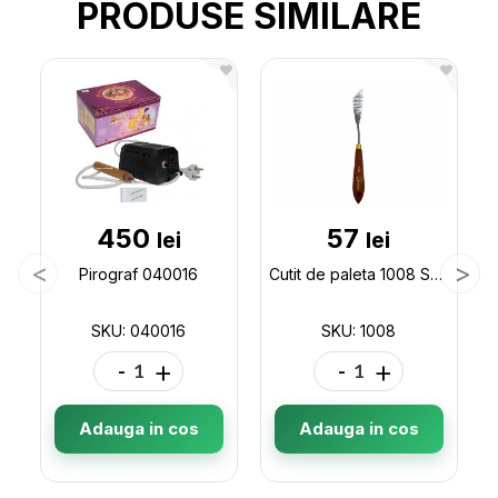
PRODUSE SIMILARE
450
57
lei
lei
Pirograf 040016
Cutit de paleta 1008 Sonet 1008
SKU: 040016
SKU: 1008
-
+
-
+
Adauga in cos
Adauga in cos