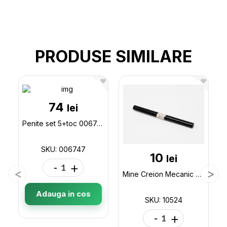
PRODUSE SIMILARE
74
lei
Penite set 5+toc 006747
SKU: 006747
10
lei
-
+
Mine Creion Mecanic 2.0mm HB SIBIU 10524
Adauga in cos
SKU: 10524
-
+