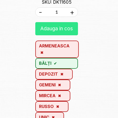
SKU: DK11605
-
+
Adauga in cos
ARMENEASCA
BĂLȚI
DEPOZIT
GEMENI
MIRCEA
RUSSO
UNIC