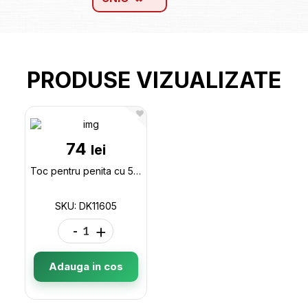
PRODUSE VIZUALIZATE
74
lei
Toc pentru penita cu 5 penite DK11605
SKU: DK11605
-
+
Adauga in cos