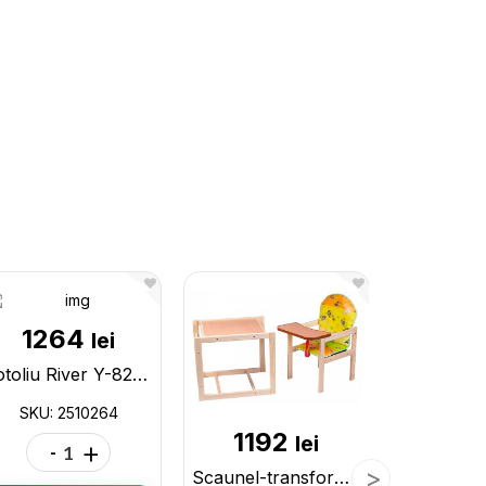
1264
15
lei
Fotoliu River Y-820-W,gri 2510264
SKU: 2510264
SKU: 4
1192
lei
-
+
-
Scaunel-transformer p/u hrana 34987