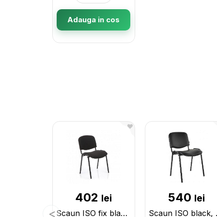
Adauga in cos
402
540
lei
lei
Scaun ISO fix black, A-1(negru) 1210001
Scaun ISO