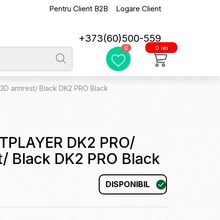
Pentru Client B2B
Logare Client
+373(60)500-559
0 lei
0
3D armrest/ Black DK2 PRO Black
1STPLAYER DK2 PRO/
t/ Black DK2 PRO Black
DISPONIBIL