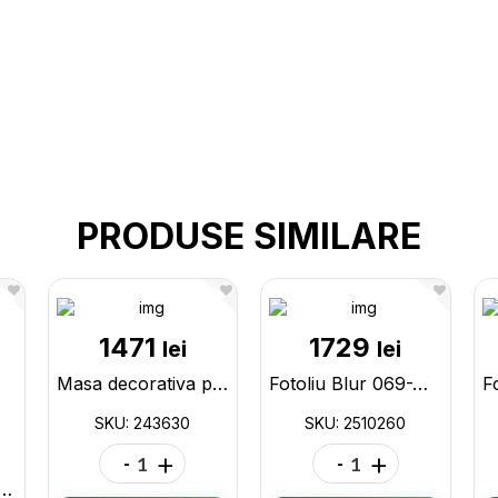
PRODUSE SIMILARE
1471
1729
lei
lei
Masa decorativa p/u ceai 45x60cm 243630
Fotoliu Blur 069-W-H albastru 2510260
SKU: 243630
SKU: 2510260
-
+
-
+
 black, piele sintetica 1210025-01