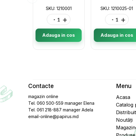
SKU: 1210001
SKU: 1210025-01
-
+
-
+
Adauga in cos
Adauga in cos
Contacte
Menu
magazin online
Acasa
Tel. 060 500-559 manager Elena
Catalog
Tel. 061 218-887 manager Adela
Distribui
email-online@papirus.md
Noutăți
Magazin
Produse 