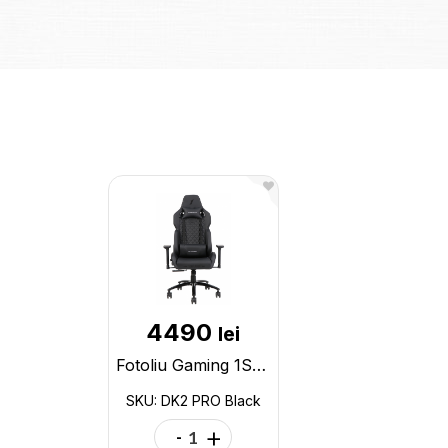
4490
lei
Fotoliu Gaming 1STPLAYER DK2 PRO/ 160kg/ 3D armrest/ Black DK2 PRO Black
SKU: DK2 PRO Black
-
+