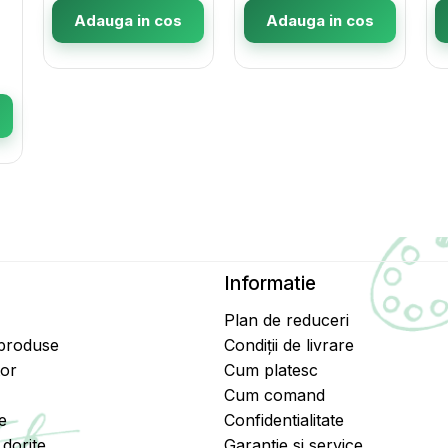
Adauga in cos
Adauga in cos
Informatie
Plan de reduceri
 produse
Condiții de livrare
tor
Cum platesc
Cum comand
e
Confidentialitate
dorite
Garantie si service