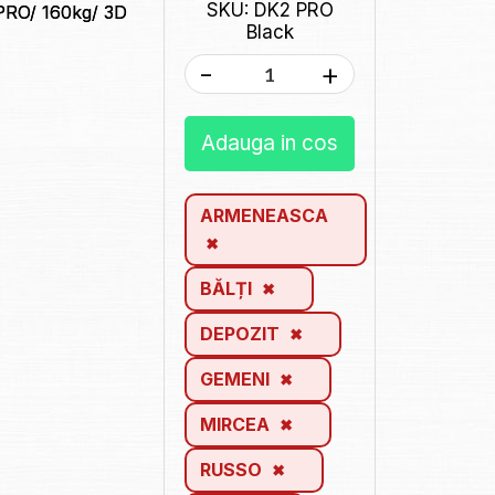
SKU: DK2 PRO
PRO/ 160kg/ 3D
Black
-
+
Adauga in cos
ARMENEASCA
BĂLȚI
DEPOZIT
GEMENI
MIRCEA
RUSSO