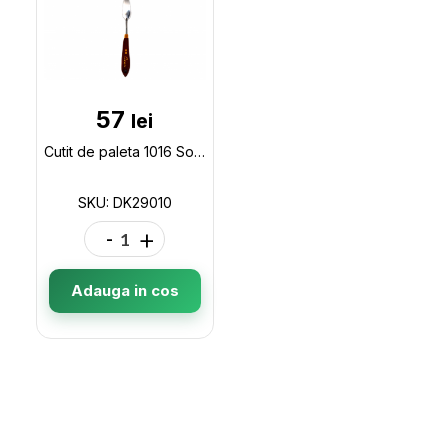
57
lei
Cutit de paleta 1016 Sonet DK29010
SKU: DK29010
-
+
Adauga in cos