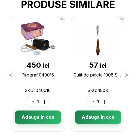
PRODUSE SIMILARE
450
57
lei
lei
Pirograf 040016
Cutit de paleta 1008 Sonet 1008
SKU: 040016
SKU: 1008
-
+
-
+
Adauga in cos
Adauga in cos