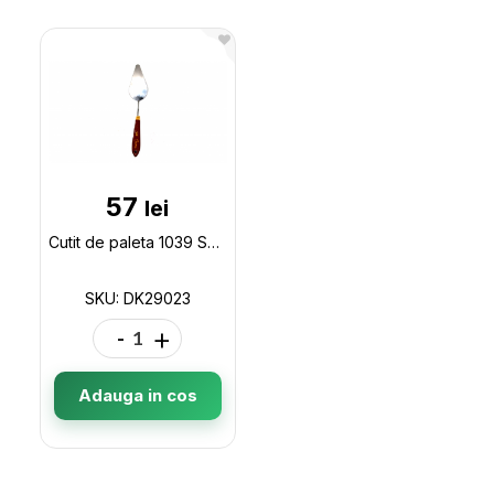
57
lei
Cutit de paleta 1039 Sonet DK29023
SKU: DK29023
-
+
Adauga in cos