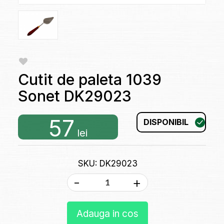
Cutit de paleta 1039
Sonet DK29023
57
DISPONIBIL
lei
SKU: DK29023
-
+
Adauga in cos