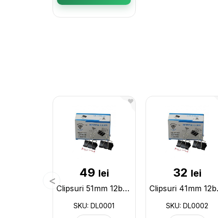
49
32
lei
lei
Clipsuri 51mm 12buc DL0001
Clips
SKU: DL0001
SKU: DL0002