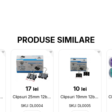
PRODUSE SIMILARE
17
10
lei
lei
uri 41mm 12buc DL0002
Clipsuri 25mm 12buc DL0004
Clipsuri 19mm 12buc DL0005
SKU: DL0004
SKU: DL0005