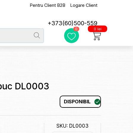
Pentru Client B2B
Logare Client
+373(60)500-559
0 lei
0
2buc DL0003
DISPONIBIL
SKU: DL0003