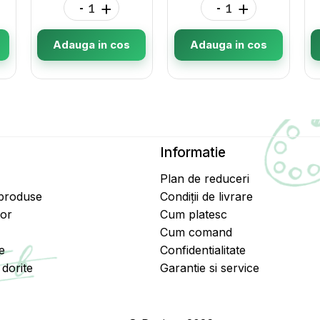
-
+
-
+
Adauga in cos
Adauga in cos
Informatie
Plan de reduceri
 produse
Condiții de livrare
tor
Cum platesc
Cum comand
e
Confidentialitate
dorite
Garantie si service