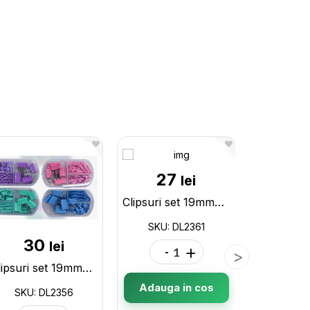
27
lei
Clipsuri set 19mm+clame+pioneze ML45-3 color cutie plastic DL2361
SKU: DL2361
30
1
lei
-
+
Clipsuri set 19mm+clame+pioneze ML45-1 Pastel cutie plastic DL2356
Adauga in cos
SKU: DL2356
SKU: 