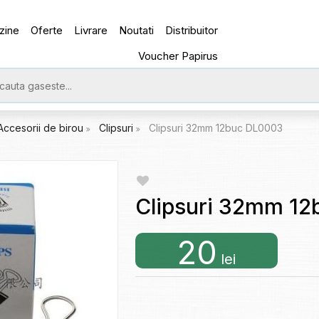
zine
Oferte
Livrare
Noutati
Distribuitor
Voucher Papirus
Accesorii de birou
Clipsuri
Clipsuri 32mm 12buc DL0003
Clipsuri 32mm 1
20
lei