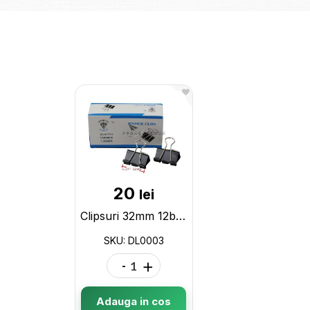
20
lei
Clipsuri 32mm 12buc DL0003
SKU: DL0003
-
+
Adauga in cos