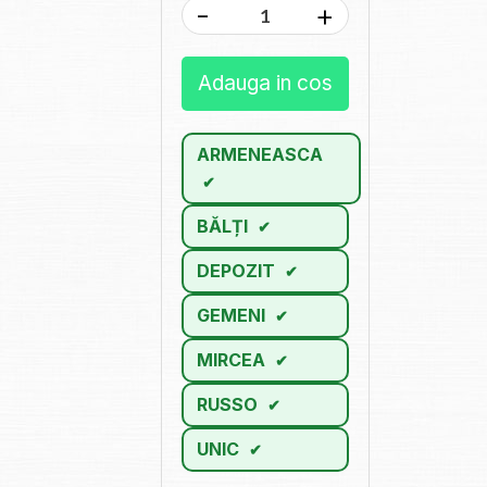
-
+
Adauga in cos
ARMENEASCA
BĂLȚI
DEPOZIT
GEMENI
MIRCEA
RUSSO
UNIC