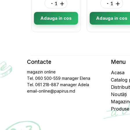
-
+
-
+
Adauga in cos
Adauga in cos
Contacte
Menu
magazin online
Acasa
Tel. 060 500-559 manager Elena
Catalog
Tel. 061 218-887 manager Adela
Distribui
email-online@papirus.md
Noutăți
Magazin
Produse 