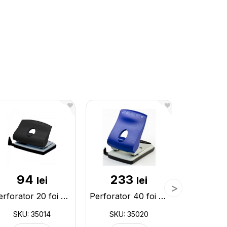
94
233
27
lei
lei
Perforator 20 foi OfficeForce plastic 35014
Perforator 40 foi OfficeForce plastic 35020
SKU: 35014
SKU: 35020
SKU: 