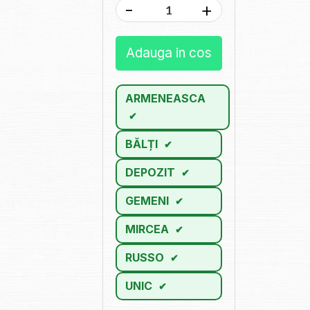
-
+
Adauga in cos
ARMENEASCA
BĂLȚI
DEPOZIT
GEMENI
MIRCEA
RUSSO
UNIC