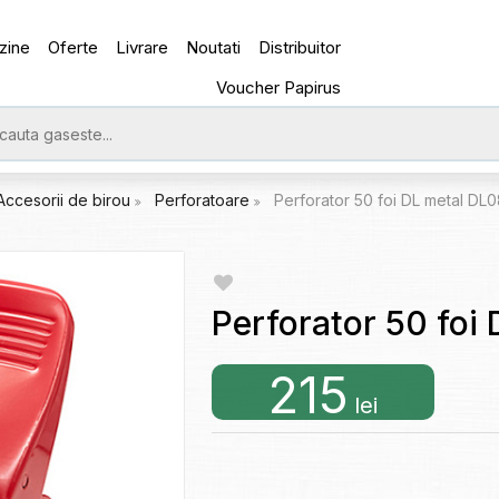
zine
Oferte
Livrare
Noutati
Distribuitor
Voucher Papirus
Accesorii de birou
Perforatoare
Perforator 50 foi DL metal DL
Perforator 50 foi
215
lei