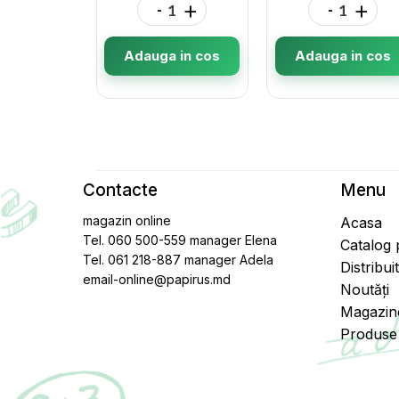
-
+
-
+
Adauga in cos
Adauga in cos
Contacte
Menu
magazin online
Acasa
Tel. 060 500-559 manager Elena
Catalog
Tel. 061 218-887 manager Adela
Distribui
email-online@papirus.md
Noutăți
Magazin
Produse 