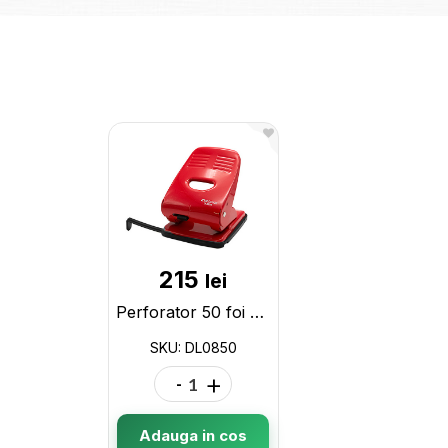
215
lei
Perforator 50 foi DL metal DL0850
SKU: DL0850
-
+
Adauga in cos