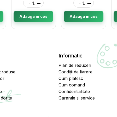
-
+
-
+
Adauga in cos
Adauga in cos
Informatie
Plan de reduceri
 produse
Condiții de livrare
tor
Cum platesc
Cum comand
e
Confidentialitate
dorite
Garantie si service