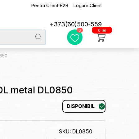
Pentru Client B2B
Logare Client
+373(60)500-559
0 lei
0
0850
 DL metal DL0850
DISPONIBIL
SKU: DL0850