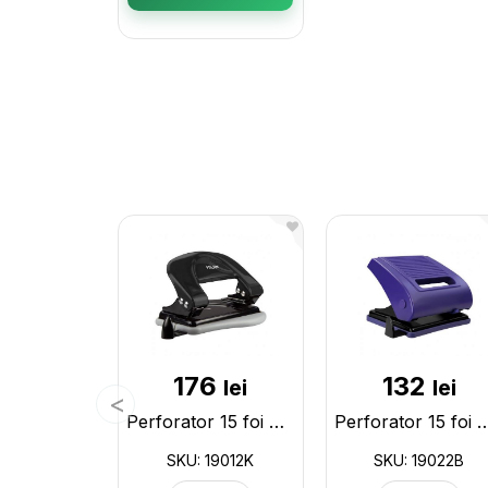
176
132
lei
lei
Perforator 15 foi Milan metal negru 19012K
Perforator 15 foi Milan plastic A
SKU: 19012K
SKU: 19022B