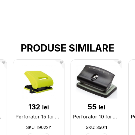
PRODUSE SIMILARE
132
55
lei
lei
lbastru 19022B
Perforator 15 foi Milan plastic galben neon 19022Y
Perforator 10 foi OfficeForce plastic 35011
SKU: 19022Y
SKU: 35011