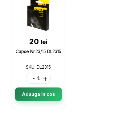
20
lei
Capse Nr.23/15 DL2315
SKU: DL2315
-
+
Adauga in cos