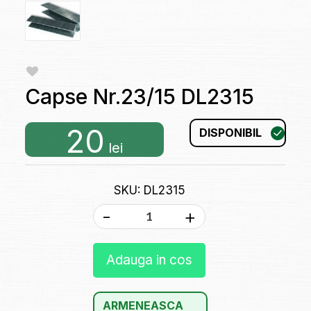
Capse Nr.23/15 DL2315
20
DISPONIBIL
lei
SKU: DL2315
-
+
Adauga in cos
ARMENEASCA