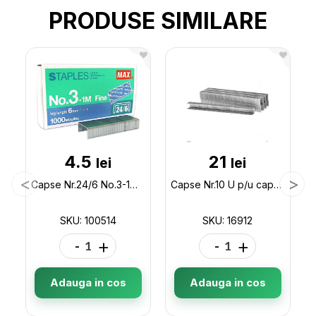
PRODUSE SIMILARE
4.5
21
lei
lei
Capse Nr.24/6 No.3-1M (MLD8-15) Maxx 100514
Capse Nr.10 U p/u capsator mecanic INGCO STS0412 16912
SKU: 100514
SKU: 16912
-
+
-
+
Adauga in cos
Adauga in cos