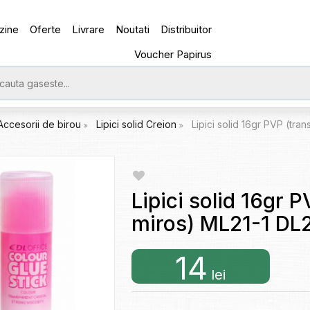
zine
Oferte
Livrare
Noutati
Distribuitor
Voucher Papirus
Accesorii de birou
Lipici solid Creion
Lipici solid 16gr PVP (tra
Lipici solid 16gr 
miros) ML21-1 DL
14
lei