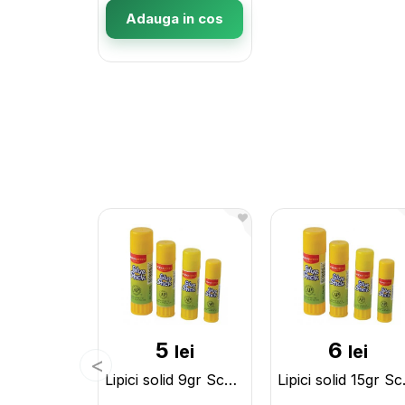
Adauga in cos
5
6
lei
lei
Lipici solid 9gr SchoolOffice 100860
Lipici s