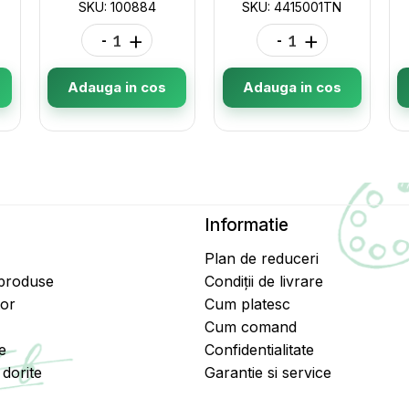
SKU: 100884
SKU: 4415001TN
-
+
-
+
Adauga in cos
Adauga in cos
Informatie
Plan de reduceri
 produse
Condiții de livrare
tor
Cum platesc
Cum comand
e
Confidentialitate
dorite
Garantie si service