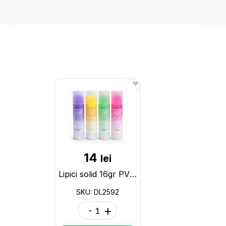
14
lei
Lipici solid 16gr PVP (transparent color cu miros) ML21-1 DL2592
SKU: DL2592
-
+