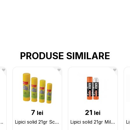
PRODUSE SIMILARE
7
21
lei
lei
olid 15gr SchoolOffice 100877-15
Lipici solid 21gr SchoolOffice 100884
Lipici solid 21gr Milan (4415912TN) 4415001TN