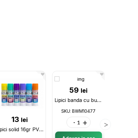
59
lei
Lipici banda cu buton 8.4mm*8m Milan BWM10477
SKU: BWM10477
13
5
lei
-
+
Lipici solid 16gr PVP ML3-1 BH-1216P