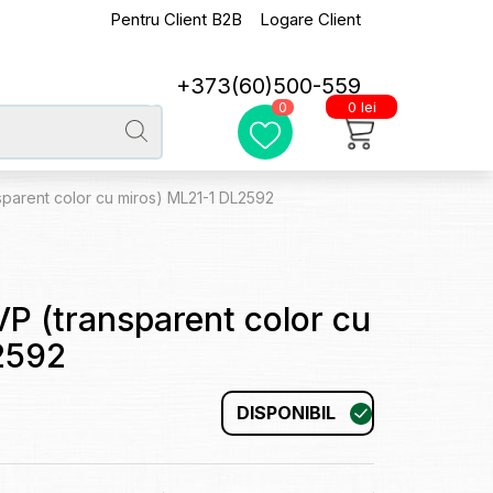
Pentru Client B2B
Logare Client
+373(60)500-559
0 lei
0
nsparent color cu miros) ML21-1 DL2592
PVP (transparent color cu
2592
DISPONIBIL