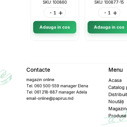
SKU: 100860
SKU: 100877-15
-
+
-
+
Adauga in cos
Adauga in cos
Contacte
Menu
magazin online
Acasa
Tel. 060 500-559 manager Elena
Catalog
Tel. 061 218-887 manager Adela
Distribui
email-online@papirus.md
Noutăți
Magazin
Produse 