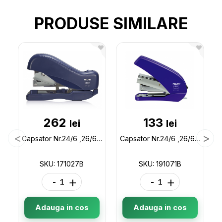
PRODUSE SIMILARE
262
133
lei
lei
Capsator Nr.24/6 ,26/6 plastic (energy saving) Milan 171027B
Capsator Nr.24/6 ,26/6 plastic +set Capse 1000b Milan 191071B
SKU: 171027B
SKU: 191071B
-
+
-
+
Adauga in cos
Adauga in cos