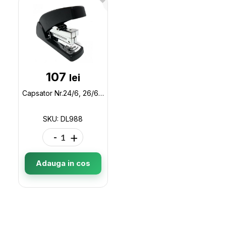
107
lei
Capsator Nr.24/6, 26/6 (25foi/plastic)(ML 22-29) DL988
SKU: DL988
-
+
Adauga in cos