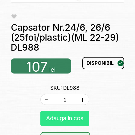
Capsator Nr.24/6, 26/6
(25foi/plastic)(ML 22-29)
DL988
107
DISPONIBIL
lei
SKU: DL988
-
+
Adauga in cos