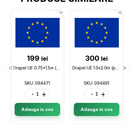
199
300
lei
lei
Drapel UE 0.75x1.5m (poliester) 094471
Drapel UE 1.0x2.0m (poliester) 094491
SKU: 094471
SKU: 094491
-
+
-
+
Adauga in cos
Adauga in cos