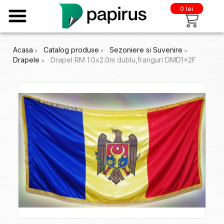
0 lei
Acasa
Catalog produse
Sezoniere si Suvenire
Drapele
Drapel RM 1.0x2.0m dublu,franguri DMD1x2F