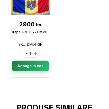
2900
lei
Drapel RM 1.0x2.0m dublu,franguri DMD1x2F
SKU: DMD1x2F
-
+
Adauga in cos
PRODUSE SIMILARE