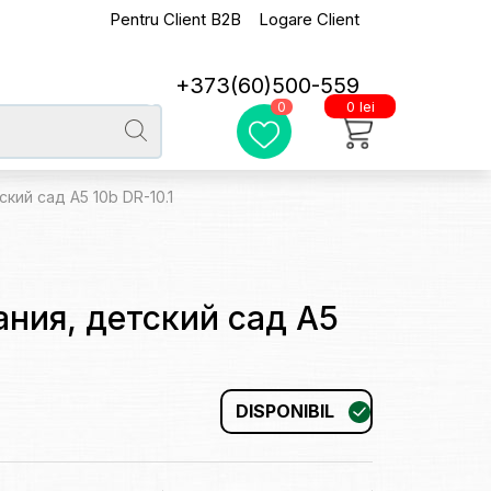
Pentru Client B2B
Logare Client
+373(60)500-559
0 lei
0
кий сад A5 10b DR-10.1
ния, детский сад A5
DISPONIBIL