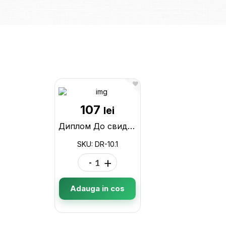
107
lei
Диплом До свидания, детский сад A5 10b DR-10.1
SKU: DR-10.1
-
+
Adauga in cos