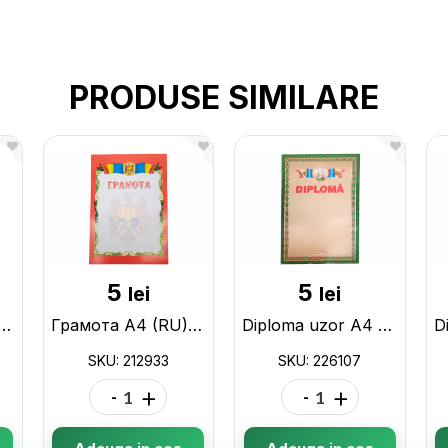
PRODUSE SIMILARE
5
5
lei
lei
ом A4 (RU) 212926
Грамота A4 (RU) 212933
Diploma uzor A4 226107
SKU: 212933
SKU: 226107
-
+
-
+