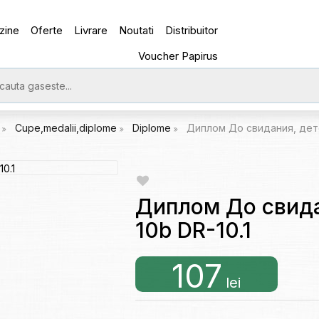
zine
Oferte
Livrare
Noutati
Distribuitor
Voucher Papirus
e
Cupe,medalii,diplome
Diplome
Диплом До свидания, детс
Диплом До свида
10b DR-10.1
107
lei