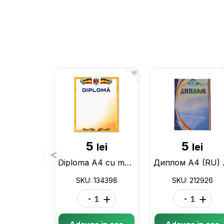
5
5
lei
lei
Diploma A4 cu margine galbena U07 (720738) 134398
Дипл
SKU: 134398
SKU: 212926
-
+
-
+