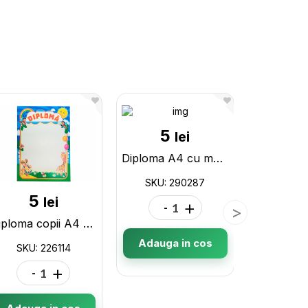
5
lei
Diploma A4 cu margine tricolor U01 albastru deschis,7207310 290287
SKU: 290287
5
5
lei
-
+
Diploma copii A4 226114
Adauga in cos
SKU: 226114
SKU: 
-
+
-