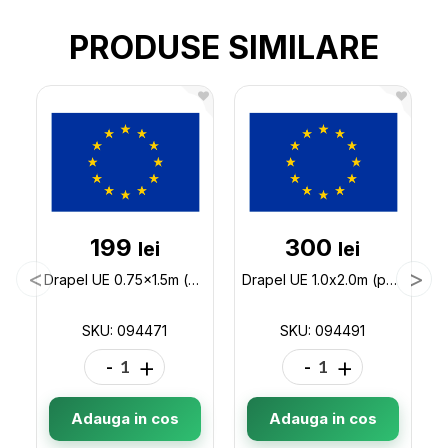
PRODUSE SIMILARE
199
300
lei
lei
Drapel UE 0.75x1.5m (poliester) 094471
Drapel UE 1.0x2.0m (poliester) 094491
SKU: 094471
SKU: 094491
-
+
-
+
Adauga in cos
Adauga in cos