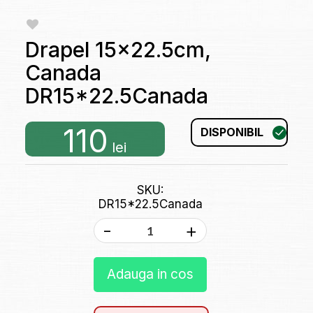
Drapel 15x22.5cm,
Canada
DR15*22.5Canada
110
DISPONIBIL
lei
SKU:
DR15*22.5Canada
-
+
Adauga in cos