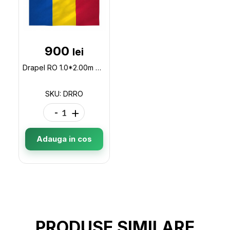
900
lei
Drapel RO 1.0*2.00m DRRO
SKU: DRRO
-
+
Adauga in cos
PRODUSE SIMILARE