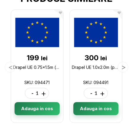
199
300
lei
lei
Drapel UE 0.75x1.5m (poliester) 094471
Drapel UE 1.0x2.0m (poliester) 094491
SKU: 094471
SKU: 094491
-
+
-
+
Adauga in cos
Adauga in cos