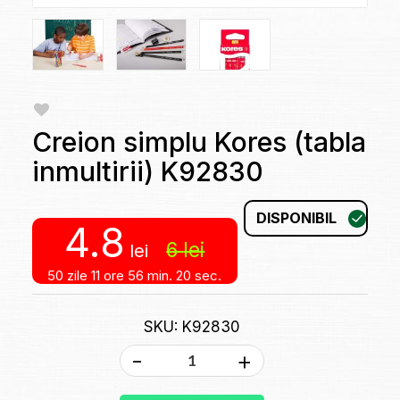
Creion simplu Kores (tabla
inmultirii) K92830
DISPONIBIL
4.8
6
lei
lei
50 zile
11 ore
56 min.
20 sec.
SKU: K92830
-
+