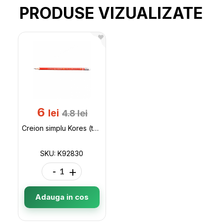
PRODUSE VIZUALIZATE
6
lei
4.8
lei
Creion simplu Kores (tabla inmultirii) K92830
SKU: K92830
-
+
Adauga in cos