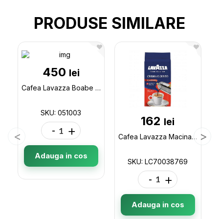
PRODUSE SIMILARE
450
lei
Cafea Lavazza Boabe CREMA e GUSTO 1000gr 051003
SKU: 051003
162
lei
-
+
Cafea Lavazza Macinata CREMA e GUSTO 250gr LC70038769
Adauga in cos
SKU: LC70038769
-
+
Adauga in cos