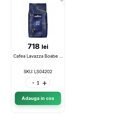
718
lei
Cafea Lavazza Boabe Super Crema 1kg LS04202
SKU: LS04202
-
+
Adauga in cos