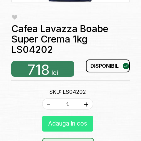
Cafea Lavazza Boabe
Super Crema 1kg
LS04202
718
DISPONIBIL
lei
SKU: LS04202
-
+
Adauga in cos