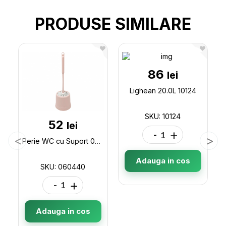
PRODUSE SIMILARE
86
lei
Lighean 20.0L 10124
SKU: 10124
52
lei
-
+
Perie WC cu Suport 060440
Adauga in cos
SKU: 060440
-
+
Adauga in cos