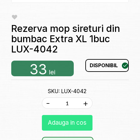
Rezerva mop sireturi din
bumbac Extra XL 1buc
LUX-4042
33
DISPONIBIL
lei
SKU: LUX-4042
-
+
Adauga in cos