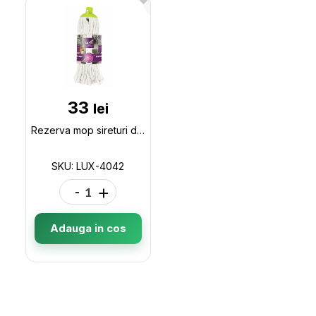
33
lei
Rezerva mop sireturi din bumbac Extra XL 1buc LUX-4042
SKU: LUX-4042
-
+
Adauga in cos