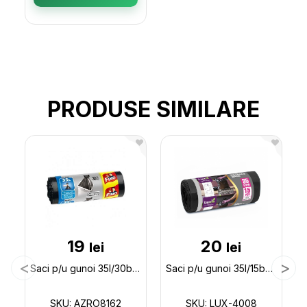
PRODUSE SIMILARE
19
20
lei
lei
Saci p/u gunoi 35l/30buc AZRO8162
Saci p/u gunoi 35l/15buc Luxia LUX-4008
SKU: AZRO8162
SKU: LUX-4008