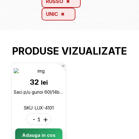
RUSSO
UNIC
PRODUSE VIZUALIZATE
32
lei
Saci p/u gunoi 60l/14buc Luxia (cu urechi)i, aroma tropic, Albastri LUX-4101
SKU: LUX-4101
-
+
Adauga in cos