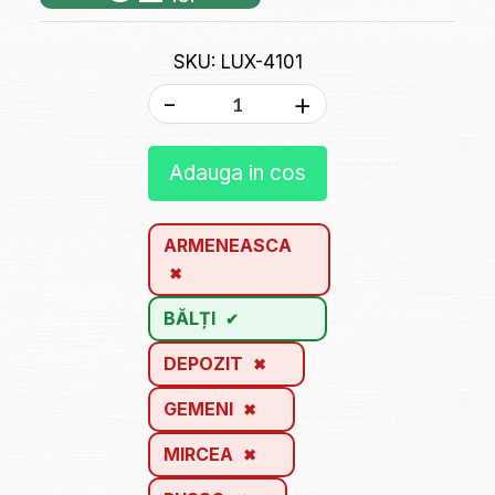
SKU: LUX-4101
-
+
Adauga in cos
ARMENEASCA
BĂLȚI
DEPOZIT
GEMENI
MIRCEA