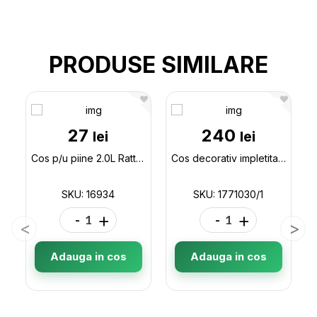
PRODUSE SIMILARE
27
240
lei
lei
Cos p/u piine 2.0L Rattan 05207 16934
Cos decorativ impletita mic 1771030/1
SKU: 16934
SKU: 1771030/1
-
+
-
+
Adauga in cos
Adauga in cos