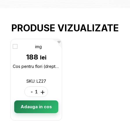
PRODUSE VIZUALIZATE
188
lei
Cos pentru flori (dreptunghiular-ata) LZ27
SKU: LZ27
-
+
Adauga in cos