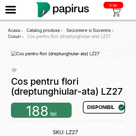
0 lei
Acasa
Catalog produse
Sezoniere si Suvenire
Cosuri
Cos pentru flori (dreptunghiular-ata) LZ27
Cos pentru flori
(dreptunghiular-ata) LZ27
188
DISPONIBIL
lei
SKU: LZ27