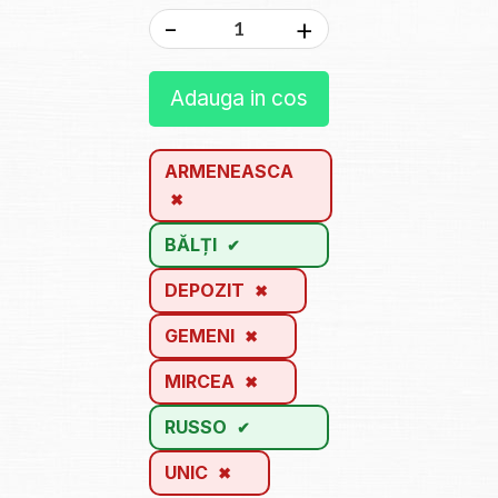
-
+
Adauga in cos
ARMENEASCA
BĂLȚI
DEPOZIT
GEMENI
MIRCEA
RUSSO
UNIC