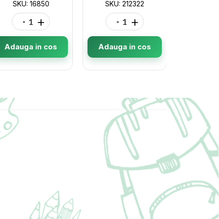
SKU: 16850
SKU: 212322
SKU: 
-
+
-
+
-
Adauga in cos
Adauga in cos
Adauga