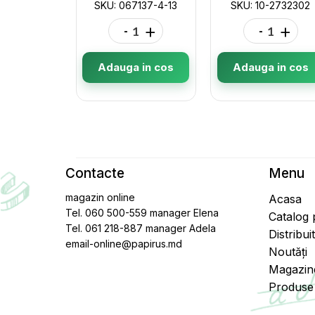
SKU: 067137-4-13
SKU: 10-2732302
-
+
-
+
Adauga in cos
Adauga in cos
Contacte
Menu
magazin online
Acasa
Tel. 060 500-559 manager Elena
Catalog
Tel. 061 218-887 manager Adela
Distribui
email-online@papirus.md
Noutăți
Magazin
Produse 