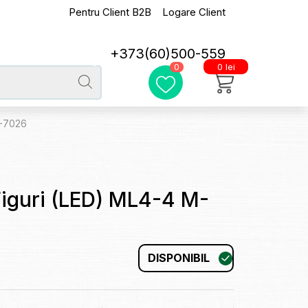
Pentru Client B2B
Logare Client
+373(60)500-559
0 lei
0
M-7026
Figuri (LED) ML4-4 M-
DISPONIBIL