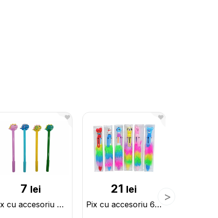
7
21
2
lei
lei
Pix cu accesoriu Dino ML4-10 16850
Pix cu accesoriu 6 culori animalute si puf multicolor 212322