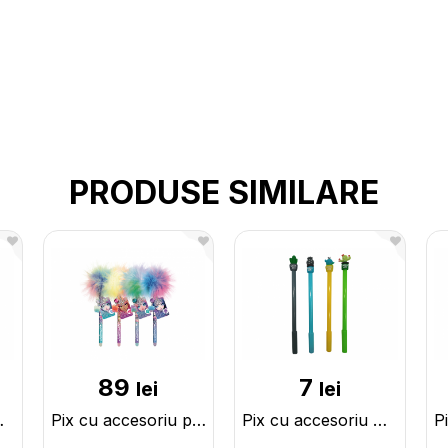
PRODUSE SIMILARE
89
7
lei
lei
 10-2732302
Pix cu accesoriu pom pom Nebulous stars 11511
Pix cu accesoriu Cactus ML4-9 16831