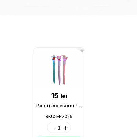
15
lei
Pix cu accesoriu Figuri (LED) ML4-4 M-7026
SKU: M-7026
-
+