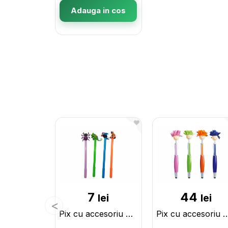
Adauga in cos
7
44
lei
lei
Pix cu accesoriu Animalute asorti ML4-13 067137-4-13
Pix cu accesoriu Baietel