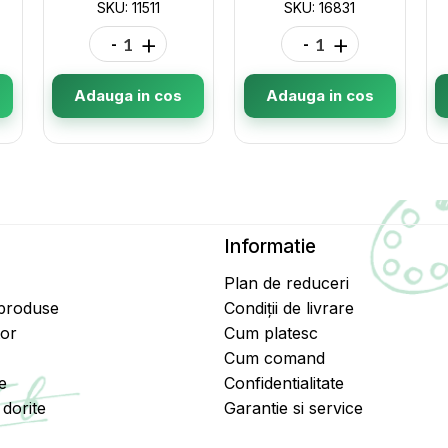
SKU: 11511
SKU: 16831
-
+
-
+
Adauga in cos
Adauga in cos
Informatie
Plan de reduceri
 produse
Condiții de livrare
tor
Cum platesc
Cum comand
e
Confidentialitate
dorite
Garantie si service