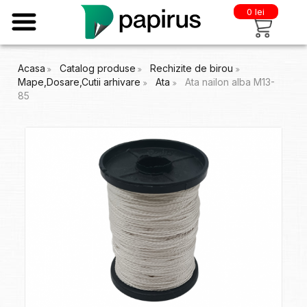
0 lei
Acasa
Catalog produse
Rechizite de birou
Mape,Dosare,Cutii arhivare
Ata
Ata nailon alba M13-
85