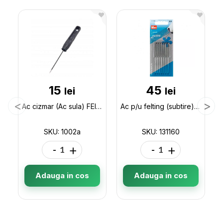
15
45
lei
lei
Ac cizmar (Ac sula) FEIA 1002a
Ac p/u felting (subtire) 131160 (1buc) 131160
SKU: 1002a
SKU: 131160
-
+
-
+
Adauga in cos
Adauga in cos