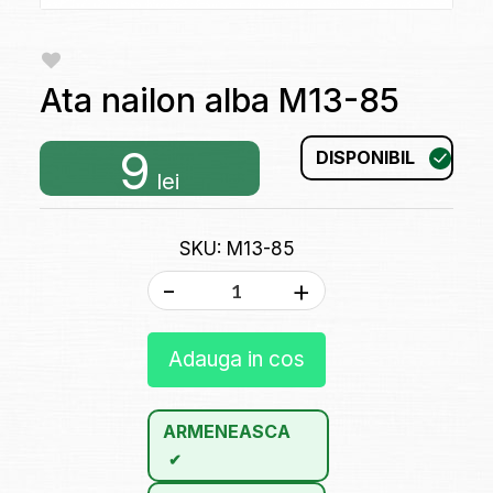
Ata nailon alba M13-85
9
DISPONIBIL
lei
SKU: M13-85
-
+
Adauga in cos
ARMENEASCA