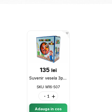
135
lei
Suvenir vesela 3pcs p/u copii M16-507
SKU: M16-507
-
+
Adauga in cos