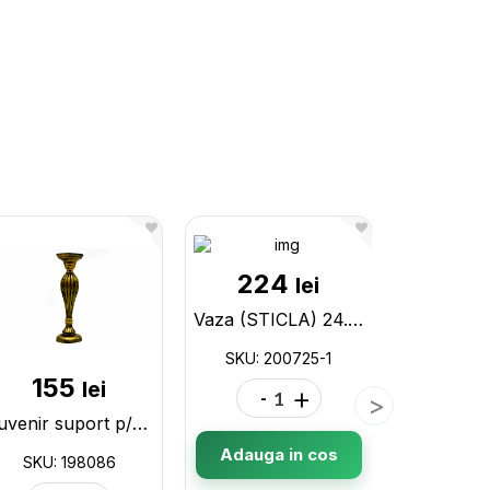
224
lei
Vaza (STICLA) 24.5 cm, 15.5 cm, DC04729 200725-1
SKU: 200725-1
155
25
lei
-
+
Suvenir suport p/u lumanare 34cm 198086
Adauga in cos
SKU: 198086
SKU: 2