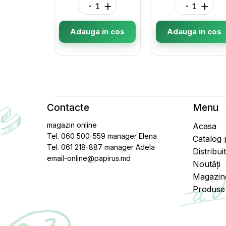
-
+
-
+
Adauga in cos
Adauga in cos
Contacte
Menu
magazin online
Acasa
Tel. 060 500-559 manager Elena
Catalog
Tel. 061 218-887 manager Adela
Distribui
email-online@papirus.md
Noutăți
Magazin
Produse 