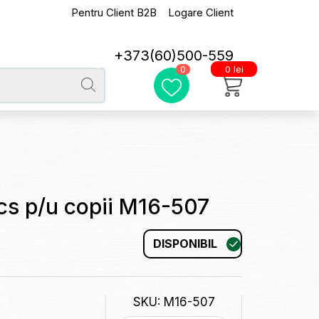
Pentru Client B2B
Logare Client
+373(60)500-559
0 lei
0
cs p/u copii M16-507
DISPONIBIL
SKU: M16-507