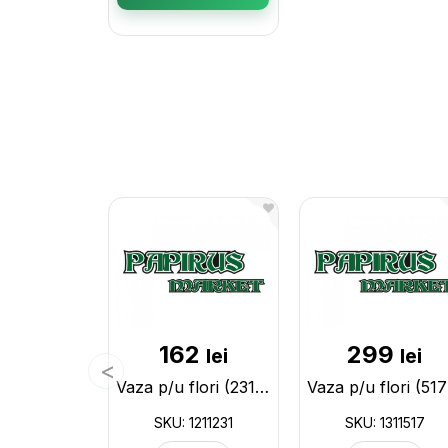
162
299
lei
lei
Vaza p/u flori (231/068) 1211231
V
SKU: 1211231
SKU: 1311517