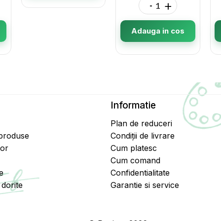
-
+
Adauga in cos
Informatie
Plan de reduceri
 produse
Condiții de livrare
tor
Cum platesc
Cum comand
e
Confidentialitate
dorite
Garantie si service