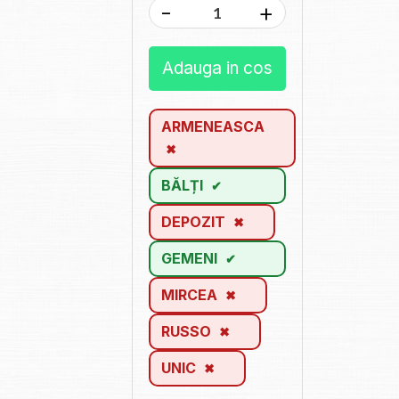
-
+
Adauga in cos
ARMENEASCA
BĂLȚI
DEPOZIT
GEMENI
MIRCEA
RUSSO
UNIC