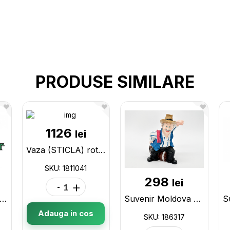
PRODUSE SIMILARE
1126
lei
Vaza (STICLA) rotunda 1811041
SKU: 1811041
298
lei
-
+
aza p/u flori (517) 1311517
Suvenir Moldova Barbat+suport pahar 186317
Adauga in cos
SKU: 186317