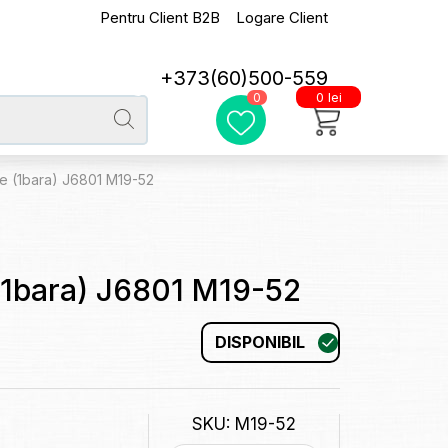
Pentru Client B2B
Logare Client
+373(60)500-559
0 lei
0
ne (1bara) J6801 M19-52
(1bara) J6801 M19-52
DISPONIBIL
SKU: M19-52