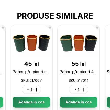
PRODUSE SIMILARE
45
55
lei
lei
t pentru hirtie (pe masa) 07139
Pahar p/u pixuri rotund (piele eco)ML24-4 217007
Pahar p/u pixuri 4in1 (piele eco)ML24-5 217014
SKU: 217007
SKU: 217014
-
+
-
+
Adauga in cos
Adauga in cos