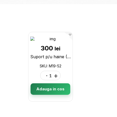
300
lei
Suport p/u haine (1bara) J6801 M19-52
SKU: M19-52
-
+
Adauga in cos