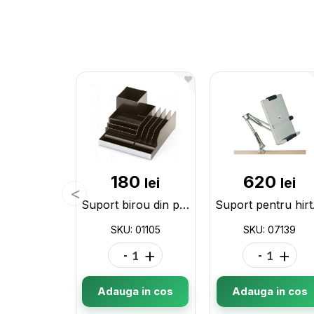
180
620
lei
lei
Suport birou din plastic 01105
Supor
SKU: 01105
SKU: 07139
-
+
-
+
Adauga in cos
Adauga in cos