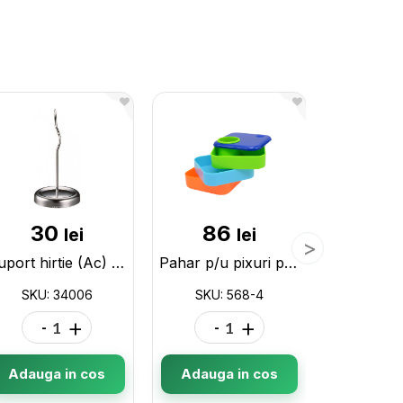
30
86
5
lei
lei
Suport hirtie (Ac) 150x70mm ProfiOffice 34006
Pahar p/u pixuri plastic (3 comp) 568-4
SKU: 34006
SKU: 568-4
SKU:
-
+
-
+
-
Adauga in cos
Adauga in cos
Adauga