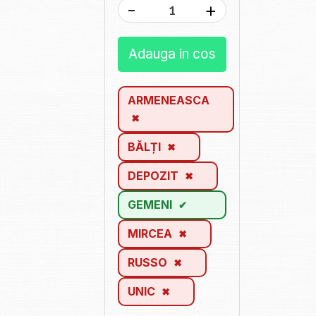
-
+
Adauga in cos
ARMENEASCA
BĂLȚI
DEPOZIT
GEMENI
MIRCEA
RUSSO
UNIC