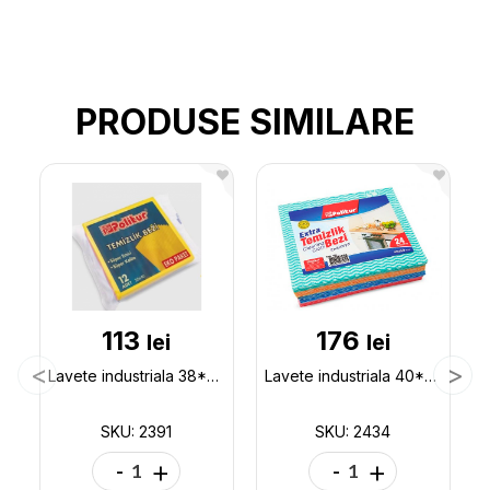
PRODUSE SIMILARE
113
176
lei
lei
Lavete industriala 38*40cm 12buc Polikur 2391
Lavete industriala 40*50cm 24buc Polikur 2434
SKU: 2391
SKU: 2434
-
+
-
+