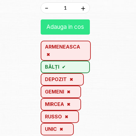
-
+
Adauga in cos
ARMENEASCA
BĂLȚI
DEPOZIT
GEMENI
MIRCEA
RUSSO
UNIC