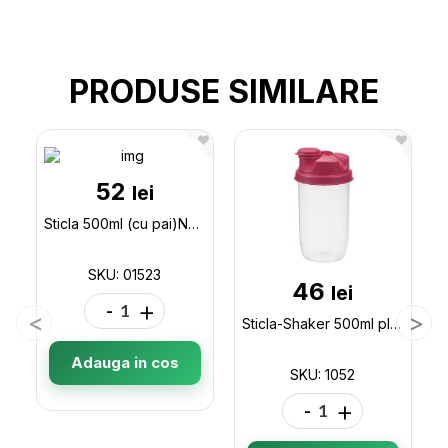
PRODUSE SIMILARE
52
lei
Sticla 500ml (cu pai)NC601 01523
SKU: 01523
46
lei
-
+
Sticla-Shaker 500ml plast team 1052
Adauga in cos
SKU: 1052
-
+