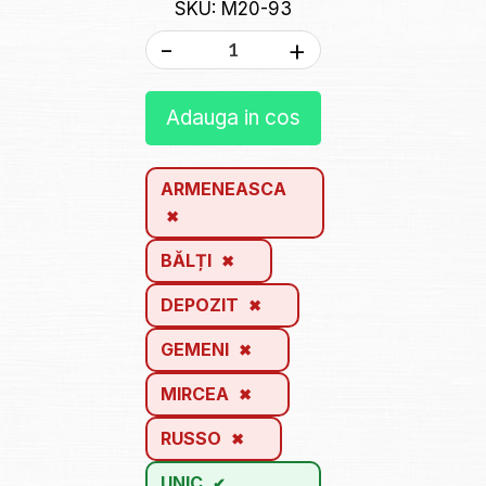
SKU: M20-93
-
+
Adauga in cos
ARMENEASCA
BĂLȚI
DEPOZIT
GEMENI
MIRCEA
RUSSO
UNIC