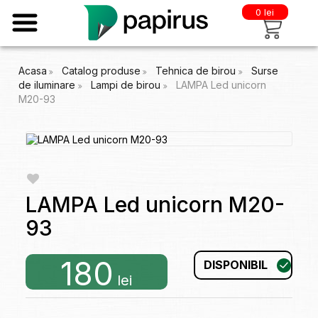
0 lei
Acasa
Catalog produse
Tehnica de birou
Surse
de iluminare
Lampi de birou
LAMPA Led unicorn
M20-93
LAMPA Led unicorn M20-
93
180
DISPONIBIL
lei