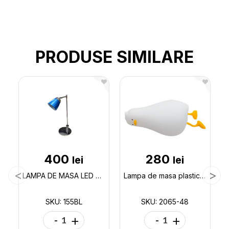
PRODUSE SIMILARE
400
280
lei
lei
LAMPA DE MASA LED 4W 230V ALBAS. ELMOS 155BL
Lampa de masa plastic/silicon IL00659 2065-48
SKU: 155BL
SKU: 2065-48
-
+
-
+