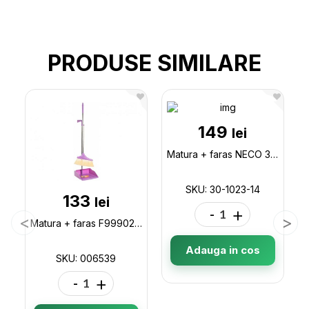
PRODUSE SIMILARE
149
lei
Matura + faras NECO 30-1023-14
SKU: 30-1023-14
133
lei
-
+
Matura + faras F999026304 006539
Adauga in cos
SKU: 006539
-
+