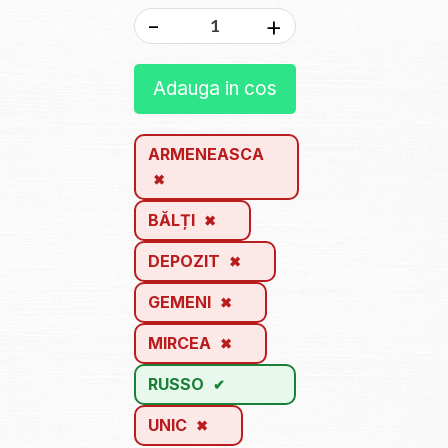
-
+
Adauga in cos
ARMENEASCA
BĂLȚI
DEPOZIT
GEMENI
MIRCEA
RUSSO
UNIC