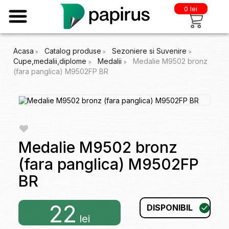
0 lei
Acasa
Catalog produse
Sezoniere si Suvenire
Cupe,medalii,diplome
Medalii
Medalie M9502 bronz
(fara panglica) M9502FP BR
Medalie M9502 bronz
(fara panglica) M9502FP
BR
22
DISPONIBIL
lei