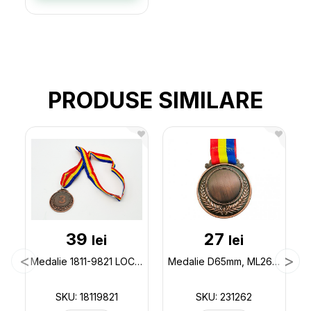
PRODUSE SIMILARE
39
27
lei
lei
Medalie 1811-9821 LOC 3 18119821
Medalie D65mm, ML26-62 (bronz)panglica tricolor MD/RO 231262
SKU: 18119821
SKU: 231262