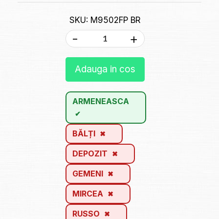
SKU: M9502FP BR
-
+
Adauga in cos
ARMENEASCA
BĂLȚI
DEPOZIT
GEMENI
MIRCEA
RUSSO