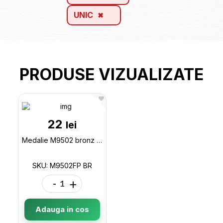
UNIC
PRODUSE VIZUALIZATE
22
lei
Medalie M9502 bronz (fara panglica) M9502FP BR
SKU: M9502FP BR
-
+
Adauga in cos