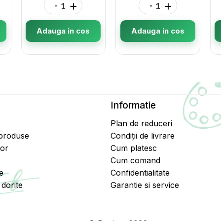
-
+
-
+
Adauga in cos
Adauga in cos
Informatie
Plan de reduceri
 produse
Condiții de livrare
tor
Cum platesc
Cum comand
e
Confidentialitate
dorite
Garantie si service