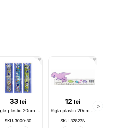
33
12
1
lei
lei
Rigla plastic 20cm acvariu cu sclipici Space ML10-3 3000-30
Rigla plastic 20cm print animale 328228
SKU: 3000-30
SKU: 328228
SKU: 35