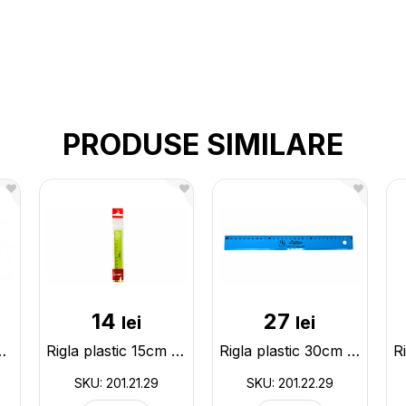
PRODUSE SIMILARE
14
27
lei
lei
hi 16 cm 19426
Rigla plastic 15cm KUM Flexi p/u stingaci 201.21.29
Rigla plastic 30cm KUM Flexi p/u stingaci 201.22.29
SKU: 201.21.29
SKU: 201.22.29