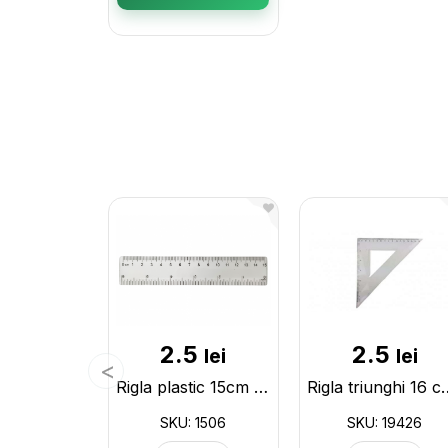
2.5
2.5
lei
lei
Rigla plastic 15cm transparent (ML18-1/12-4) 1506
Rigla triung
SKU: 1506
SKU: 19426