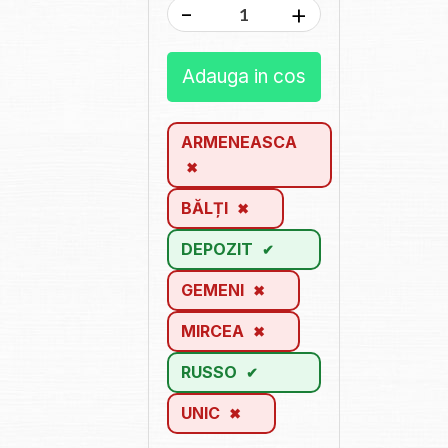
-
+
Adauga in cos
ARMENEASCA
BĂLȚI
DEPOZIT
GEMENI
MIRCEA
RUSSO
UNIC