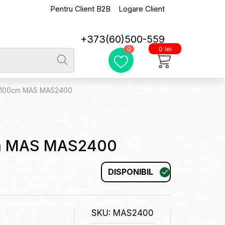
Pentru Client B2B
Logare Client
+373(60)500-559
0 lei
0
l 100cm MAS MAS2400
cm MAS MAS2400
DISPONIBIL
SKU: MAS2400