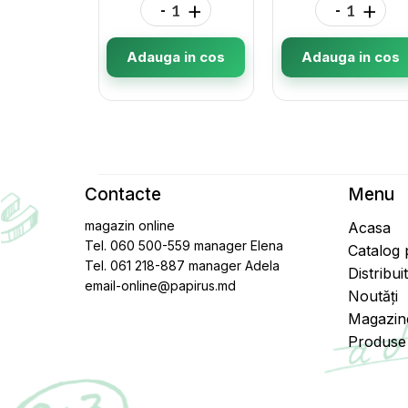
-
+
-
+
Adauga in cos
Adauga in cos
Contacte
Menu
magazin online
Acasa
Tel. 060 500-559 manager Elena
Catalog
Tel. 061 218-887 manager Adela
Distribui
email-online@papirus.md
Noutăți
Magazin
Produse 