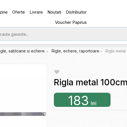
zine
Oferte
Livrare
Noutati
Distribuitor
Voucher Papirus
igle, sabloane si echere.
Rigle, echere, raportoare
Rigla meta
Rigla metal 100
183
lei