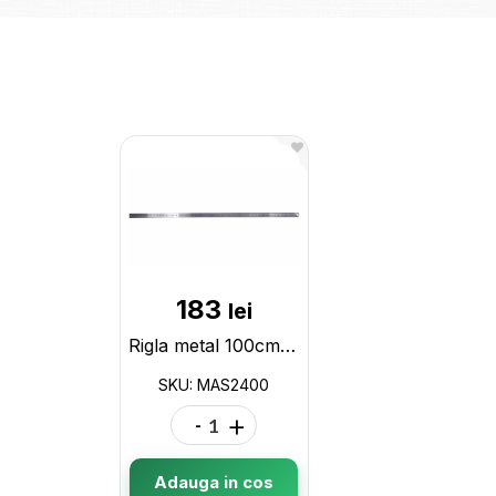
183
lei
Rigla metal 100cm MAS MAS2400
SKU: MAS2400
-
+
Adauga in cos