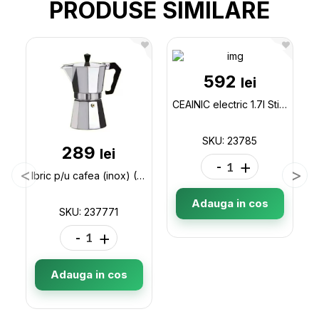
PRODUSE SIMILARE
592
lei
CEAINIC electric 1.7l Sticla (FA5411-2) 23785
SKU: 23785
289
lei
-
+
Ibric p/u cafea (inox) (6cani) cut neagra 237771
Adauga in cos
SKU: 237771
-
+
Adauga in cos