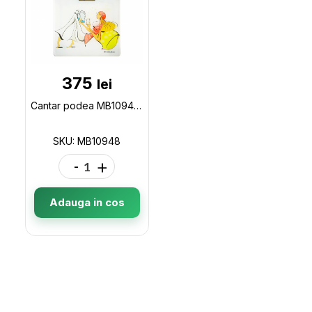
375
lei
Cantar podea MB10948 MB10948
SKU: MB10948
-
+
Adauga in cos