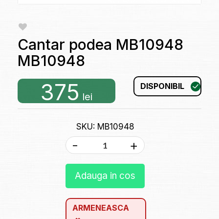
Cantar podea MB10948
MB10948
375
DISPONIBIL
lei
SKU: MB10948
-
+
Adauga in cos
ARMENEASCA