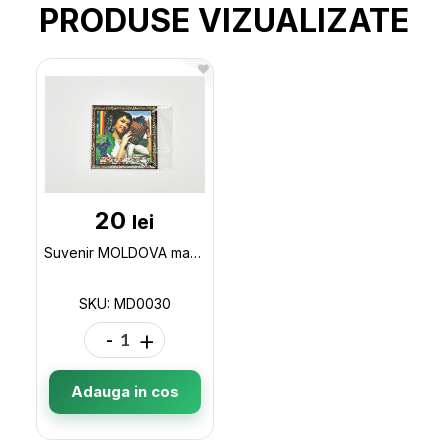
PRODUSE VIZUALIZATE
20
lei
Suvenir MOLDOVA magnet(3) metal patrat MD0030
SKU: MD0030
-
+
Adauga in cos