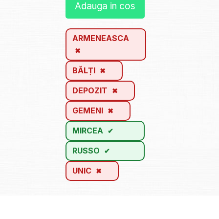
Adauga in cos
ARMENEASCA
BĂLȚI
DEPOZIT
GEMENI
MIRCEA
RUSSO
UNIC