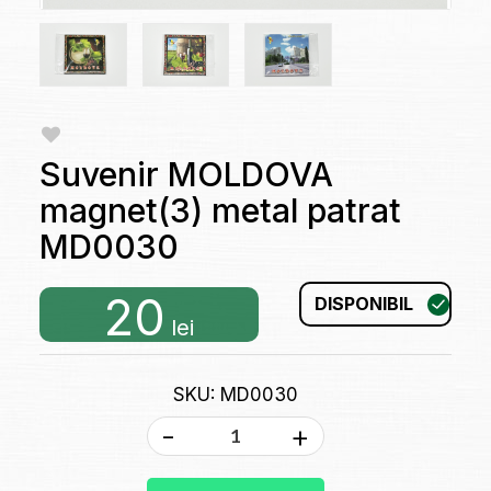
Suvenir MOLDOVA
magnet(3) metal patrat
MD0030
20
DISPONIBIL
lei
SKU: MD0030
-
+