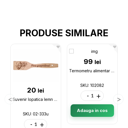
PRODUSE SIMILARE
99
lei
Termometru alimentar (102082) forma pix 102082
SKU: 102082
20
lei
-
+
Suvenir lopatica lemn de bucatarie 30cm 02-333u
Adauga in cos
SKU: 02-333u
-
+